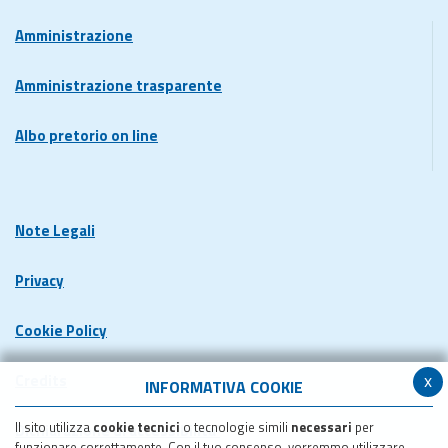
Amministrazione
Amministrazione trasparente
Albo pretorio on line
Note Legali
Privacy
Cookie Policy
x
Credits
INFORMATIVA COOKIE
Il sito utilizza
cookie tecnici
o tecnologie simili
necessari
per
Dichiarazione di accessibilita'
funzionare correttamente. Con il tuo consenso, vorremmo utilizzare