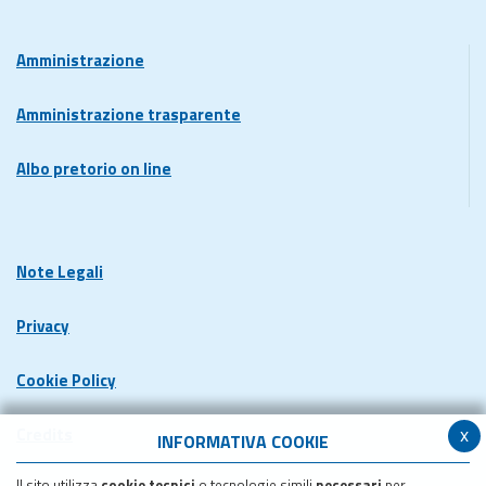
Amministrazione
Amministrazione trasparente
Albo pretorio on line
Note Legali
Privacy
Cookie Policy
x
Credits
INFORMATIVA COOKIE
Il sito utilizza
cookie tecnici
o tecnologie simili
necessari
per