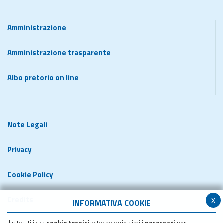
Amministrazione
Amministrazione trasparente
Albo pretorio on line
Note Legali
Privacy
Cookie Policy
x
Credits
INFORMATIVA COOKIE
Il sito utilizza
cookie tecnici
o tecnologie simili
necessari
per