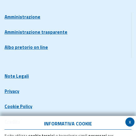
Amministrazione
Amministrazione trasparente
Albo pretorio on line
Note Legali
Privacy
Cookie Policy
x
Credits
INFORMATIVA COOKIE
Il sito utilizza
cookie tecnici
o tecnologie simili
necessari
per