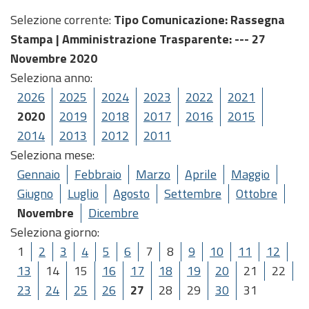
Selezione corrente:
Tipo Comunicazione
: Rassegna
Stampa |
Amministrazione Trasparente
: --- 27
Novembre 2020
Seleziona anno:
2026
2025
2024
2023
2022
2021
2020
2019
2018
2017
2016
2015
2014
2013
2012
2011
Seleziona mese:
Gennaio
Febbraio
Marzo
Aprile
Maggio
Giugno
Luglio
Agosto
Settembre
Ottobre
Novembre
Dicembre
Seleziona giorno:
1
2
3
4
5
6
7
8
9
10
11
12
13
14
15
16
17
18
19
20
21
22
23
24
25
26
27
28
29
30
31