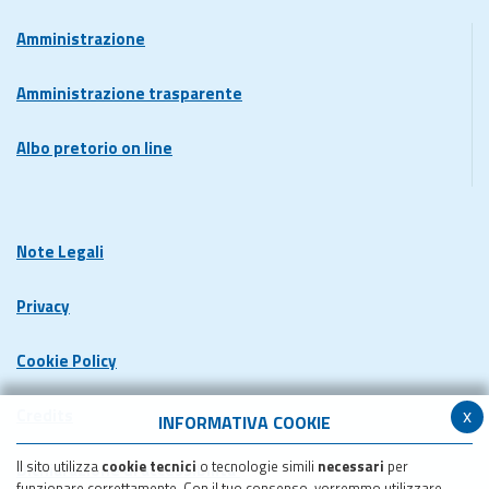
Amministrazione
Amministrazione trasparente
Albo pretorio on line
Note Legali
Privacy
Cookie Policy
x
Credits
INFORMATIVA COOKIE
Il sito utilizza
cookie tecnici
o tecnologie simili
necessari
per
Dichiarazione di accessibilita'
funzionare correttamente. Con il tuo consenso, vorremmo utilizzare