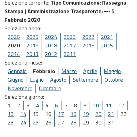
Selezione corrente:
Tipo Comunicazione
: Rassegna
Stampa |
Amministrazione Trasparente
: --- 5
Febbraio 2020
Seleziona anno:
2026
2025
2024
2023
2022
2021
2020
2019
2018
2017
2016
2015
2014
2013
2012
2011
Seleziona mese:
Gennaio
Febbraio
Marzo
Aprile
Maggio
Giugno
Luglio
Agosto
Settembre
Ottobre
Novembre
Dicembre
Seleziona giorno:
1
2
3
4
5
6
7
8
9
10
11
12
13
14
15
16
17
18
19
20
21
22
23
24
25
26
27
28
29
30
31