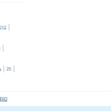
012
e
4
25
RIO