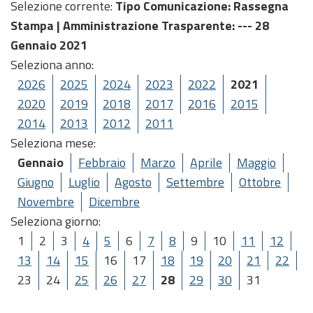
Selezione corrente:
Tipo Comunicazione
: Rassegna
Stampa |
Amministrazione Trasparente
: --- 28
Gennaio 2021
Seleziona anno:
2026
2025
2024
2023
2022
2021
2020
2019
2018
2017
2016
2015
2014
2013
2012
2011
Seleziona mese:
Gennaio
Febbraio
Marzo
Aprile
Maggio
Giugno
Luglio
Agosto
Settembre
Ottobre
Novembre
Dicembre
Seleziona giorno:
1
2
3
4
5
6
7
8
9
10
11
12
13
14
15
16
17
18
19
20
21
22
23
24
25
26
27
28
29
30
31