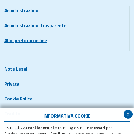
Amministrazione
Amministrazione trasparente
Albo pretorio on line
Note Legali
Privacy
Cookie Policy
x
Credits
INFORMATIVA COOKIE
Il sito utilizza
cookie tecnici
o tecnologie simili
necessari
per
Dichiarazione di accessibilita'
funzionare correttamente. Con il tuo consenso, vorremmo utilizzare