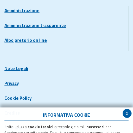
Amministrazione
Amministrazione trasparente
Albo pretorio on line
Note Legali
Privacy
Cookie Policy
x
Credits
INFORMATIVA COOKIE
Il sito utilizza
cookie tecnici
o tecnologie simili
necessari
per
Dichiarazione di accessibilita'
funzionare correttamente. Con il tuo consenso, vorremmo utilizzare