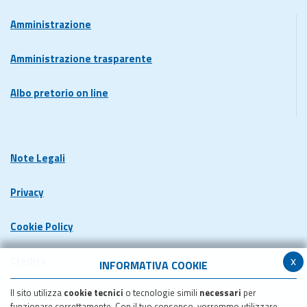
Amministrazione
Amministrazione trasparente
Albo pretorio on line
Note Legali
Privacy
Cookie Policy
x
Credits
INFORMATIVA COOKIE
Il sito utilizza
cookie tecnici
o tecnologie simili
necessari
per
Dichiarazione di accessibilita'
funzionare correttamente. Con il tuo consenso, vorremmo utilizzare