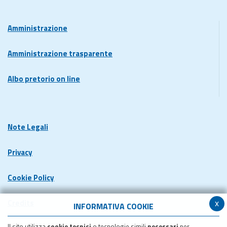
Amministrazione
Amministrazione trasparente
Albo pretorio on line
Note Legali
Privacy
Cookie Policy
x
Credits
INFORMATIVA COOKIE
Il sito utilizza
cookie tecnici
o tecnologie simili
necessari
per