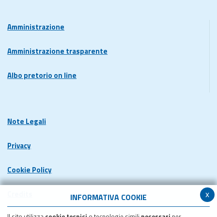
Amministrazione
Amministrazione trasparente
Albo pretorio on line
Note Legali
Privacy
Cookie Policy
x
Credits
INFORMATIVA COOKIE
Il sito utilizza
cookie tecnici
o tecnologie simili
necessari
per