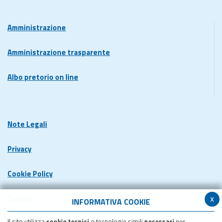
Amministrazione
Amministrazione trasparente
Albo pretorio on line
Note Legali
Privacy
Cookie Policy
x
Credits
INFORMATIVA COOKIE
Il sito utilizza
cookie tecnici
o tecnologie simili
necessari
per