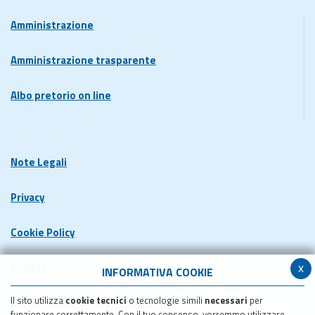
Amministrazione
Amministrazione trasparente
Albo pretorio on line
Note Legali
Privacy
Cookie Policy
x
Credits
INFORMATIVA COOKIE
Il sito utilizza
cookie tecnici
o tecnologie simili
necessari
per
Dichiarazione di accessibilita'
funzionare correttamente. Con il tuo consenso, vorremmo utilizzare