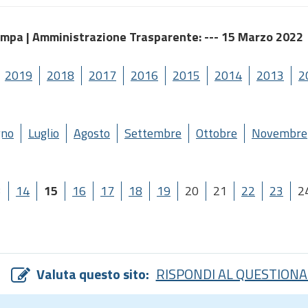
ampa |
Amministrazione Trasparente
: --- 15 Marzo 2022
2019
2018
2017
2016
2015
2014
2013
2
gno
Luglio
Agosto
Settembre
Ottobre
Novembre
3
14
15
16
17
18
19
20
21
22
23
2
Valuta questo sito:
RISPONDI AL QUESTIONA