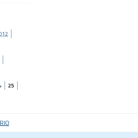
012
4
25
RIO