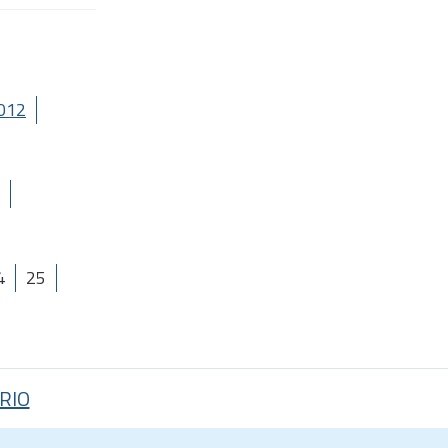
012
4
25
RIO