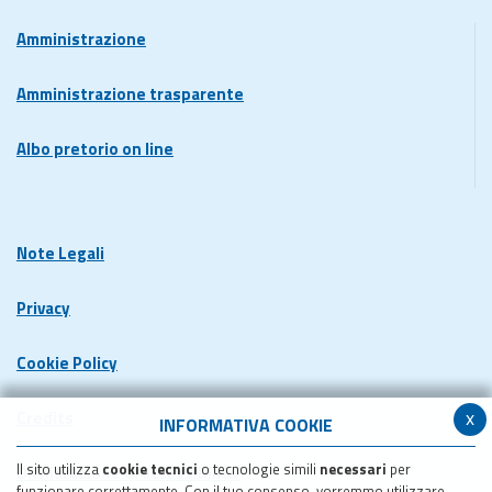
Amministrazione
Amministrazione trasparente
Albo pretorio on line
Note Legali
Privacy
Cookie Policy
x
Credits
INFORMATIVA COOKIE
Il sito utilizza
cookie tecnici
o tecnologie simili
necessari
per
Dichiarazione di accessibilita'
funzionare correttamente. Con il tuo consenso, vorremmo utilizzare