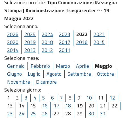
Selezione corrente:
Tipo Comunicazione
: Rassegna
Stampa |
Amministrazione Trasparente
: --- 19
Maggio 2022
Seleziona anno:
2026
2025
2024
2023
2022
2021
2020
2019
2018
2017
2016
2015
2014
2013
2012
2011
Seleziona mese:
Gennaio
Febbraio
Marzo
Aprile
Maggio
Giugno
Luglio
Agosto
Settembre
Ottobre
Novembre
Dicembre
Seleziona giorno:
1
2
3
4
5
6
7
8
9
10
11
12
13
14
15
16
17
18
19
20
21
22
23
24
25
26
27
28
29
30
31