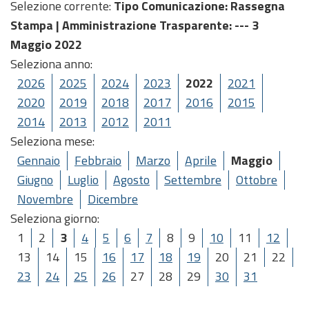
Selezione corrente:
Tipo Comunicazione
: Rassegna
Stampa |
Amministrazione Trasparente
: --- 3
Maggio 2022
Seleziona anno:
2026
2025
2024
2023
2022
2021
2020
2019
2018
2017
2016
2015
2014
2013
2012
2011
Seleziona mese:
Gennaio
Febbraio
Marzo
Aprile
Maggio
Giugno
Luglio
Agosto
Settembre
Ottobre
Novembre
Dicembre
Seleziona giorno:
1
2
3
4
5
6
7
8
9
10
11
12
13
14
15
16
17
18
19
20
21
22
23
24
25
26
27
28
29
30
31