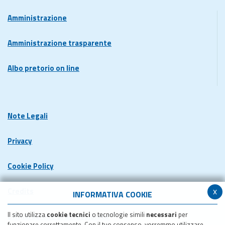
Amministrazione
Amministrazione trasparente
Albo pretorio on line
Note Legali
Privacy
Cookie Policy
x
Credits
INFORMATIVA COOKIE
Il sito utilizza
cookie tecnici
o tecnologie simili
necessari
per
Dichiarazione di accessibilita'
funzionare correttamente. Con il tuo consenso, vorremmo utilizzare