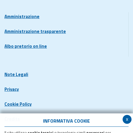
Amministrazione
Amministrazione trasparente
Albo pretorio on line
Note Legali
Privacy
Cookie Policy
x
Credits
INFORMATIVA COOKIE
Il sito utilizza
cookie tecnici
o tecnologie simili
necessari
per