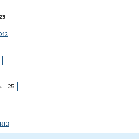
023
012
4
25
RIO