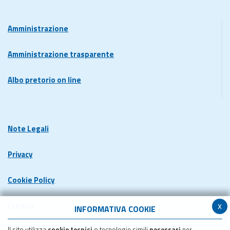
Amministrazione
Amministrazione trasparente
Albo pretorio on line
Note Legali
Privacy
Cookie Policy
x
Credits
INFORMATIVA COOKIE
Il sito utilizza
cookie tecnici
o tecnologie simili
necessari
per