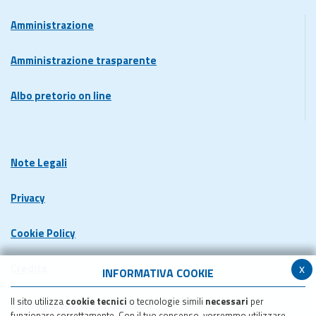
Amministrazione
Amministrazione trasparente
Albo pretorio on line
Note Legali
Privacy
Cookie Policy
x
Credits
INFORMATIVA COOKIE
Il sito utilizza
cookie tecnici
o tecnologie simili
necessari
per
Dichiarazione di accessibilita'
funzionare correttamente. Con il tuo consenso, vorremmo utilizzare