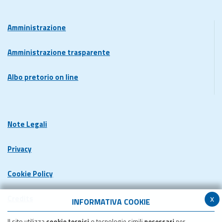
Amministrazione
Amministrazione trasparente
Albo pretorio on line
Note Legali
Privacy
Cookie Policy
x
Credits
INFORMATIVA COOKIE
Il sito utilizza
cookie tecnici
o tecnologie simili
necessari
per