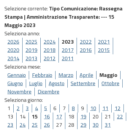
Selezione corrente:
Tipo Comunicazione
: Rassegna
Stampa |
Amministrazione Trasparente
: --- 15
Maggio 2023
Seleziona anno:
2026
2025
2024
2023
2022
2021
2020
2019
2018
2017
2016
2015
2014
2013
2012
2011
Seleziona mese:
Gennaio
Febbraio
Marzo
Aprile
Maggio
Giugno
Luglio
Agosto
Settembre
Ottobre
Novembre
Dicembre
Seleziona giorno:
1
2
3
4
5
6
7
8
9
10
11
12
13
14
15
16
17
18
19
20
21
22
23
24
25
26
27
28
29
30
31