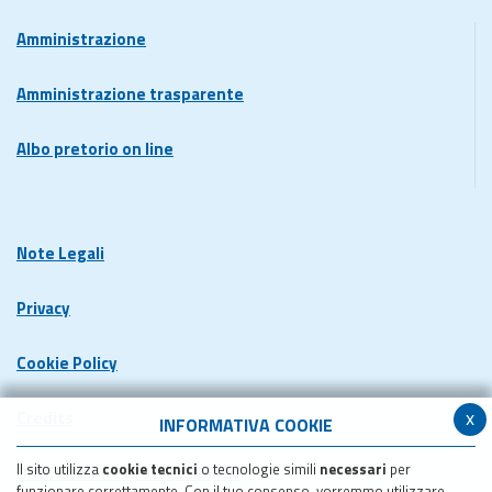
Amministrazione
Amministrazione trasparente
Albo pretorio on line
Note Legali
Privacy
Cookie Policy
x
Credits
INFORMATIVA COOKIE
Il sito utilizza
cookie tecnici
o tecnologie simili
necessari
per
Dichiarazione di accessibilita'
funzionare correttamente. Con il tuo consenso, vorremmo utilizzare