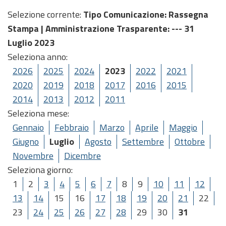
Selezione corrente:
Tipo Comunicazione
: Rassegna
Stampa |
Amministrazione Trasparente
: --- 31
Luglio 2023
Seleziona anno:
2026
2025
2024
2023
2022
2021
2020
2019
2018
2017
2016
2015
2014
2013
2012
2011
Seleziona mese:
Gennaio
Febbraio
Marzo
Aprile
Maggio
Giugno
Luglio
Agosto
Settembre
Ottobre
Novembre
Dicembre
Seleziona giorno:
1
2
3
4
5
6
7
8
9
10
11
12
13
14
15
16
17
18
19
20
21
22
23
24
25
26
27
28
29
30
31