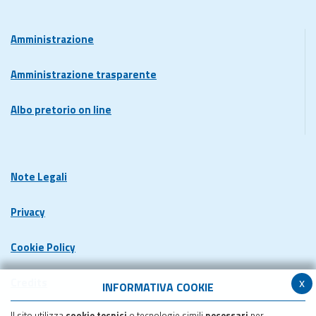
Amministrazione
Amministrazione trasparente
Albo pretorio on line
Note Legali
Privacy
Cookie Policy
x
Credits
INFORMATIVA COOKIE
Il sito utilizza
cookie tecnici
o tecnologie simili
necessari
per