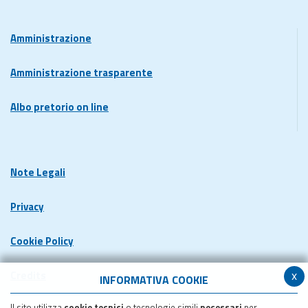
Amministrazione
Amministrazione trasparente
Albo pretorio on line
Note Legali
Privacy
Cookie Policy
x
Credits
INFORMATIVA COOKIE
Il sito utilizza
cookie tecnici
o tecnologie simili
necessari
per