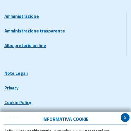
Amministrazione
Amministrazione trasparente
Albo pretorio on line
Note Legali
Privacy
Cookie Policy
x
Credits
INFORMATIVA COOKIE
Il sito utilizza
cookie tecnici
o tecnologie simili
necessari
per