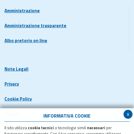
Amministrazione
Amministrazione trasparente
Albo pretorio on line
Note Legali
Privacy
Cookie Policy
x
Credits
INFORMATIVA COOKIE
Il sito utilizza
cookie tecnici
o tecnologie simili
necessari
per
Dichiarazione di accessibilita'
funzionare correttamente. Con il tuo consenso, vorremmo utilizzare