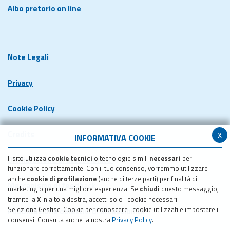
Albo pretorio on line
Note Legali
Privacy
Cookie Policy
x
Credits
INFORMATIVA COOKIE
Il sito utilizza
cookie tecnici
o tecnologie simili
necessari
per
Dichiarazione di accessibilita'
funzionare correttamente. Con il tuo consenso, vorremmo utilizzare
anche
cookie di profilazione
(anche di terze parti) per finalità di
Meccanismo di feedback
marketing o per una migliore esperienza. Se
chiudi
questo messaggio,
tramite la
X
in alto a destra, accetti solo i cookie necessari.
Seleziona Gestisci Cookie per conoscere i cookie utilizzati e impostare i
Pubblicazione obiettivi di accessibilita'
consensi. Consulta anche la nostra
Privacy Policy
.