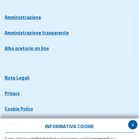
Amministrazione
Amministrazione trasparente
Albo pretorio on line
Note Legali
Privacy
Cookie Policy
x
Credits
INFORMATIVA COOKIE
Il sito utilizza
cookie tecnici
o tecnologie simili
necessari
per