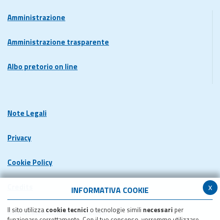
Amministrazione
Amministrazione trasparente
Albo pretorio on line
Note Legali
Privacy
Cookie Policy
x
Credits
INFORMATIVA COOKIE
Il sito utilizza
cookie tecnici
o tecnologie simili
necessari
per
Dichiarazione di accessibilita'
funzionare correttamente. Con il tuo consenso, vorremmo utilizzare