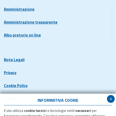
Amministrazione
Amministrazione trasparente
Albo pretorio on line
Note Legali
Privacy
Cookie Policy
x
Credits
INFORMATIVA COOKIE
Il sito utilizza
cookie tecnici
o tecnologie simili
necessari
per
Dichiarazione di accessibilita'
funzionare correttamente. Con il tuo consenso, vorremmo utilizzare