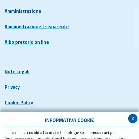
Amministrazione
Amministrazione trasparente
Albo pretorio on line
Note Legali
Privacy
Cookie Policy
x
Credits
INFORMATIVA COOKIE
Il sito utilizza
cookie tecnici
o tecnologie simili
necessari
per
Dichiarazione di accessibilita'
funzionare correttamente. Con il tuo consenso, vorremmo utilizzare