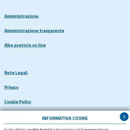
Amministrazione
Amministrazione trasparente
Albo pretorio on line
Note Legali
Privacy
Cookie Policy
x
Credits
INFORMATIVA COOKIE
Il sito utilizza
cookie tecnici
o tecnologie simili
necessari
per