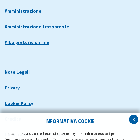
Amministrazione
Amministrazione trasparente
Albo pretorio on line
Note Legali
Privacy
Cookie Policy
x
Credits
INFORMATIVA COOKIE
Il sito utilizza
cookie tecnici
o tecnologie simili
necessari
per
Dichiarazione di accessibilita'
funzionare correttamente. Con il tuo consenso, vorremmo utilizzare