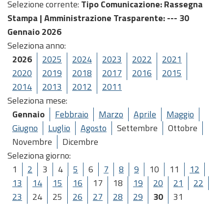
Selezione corrente:
Tipo Comunicazione
: Rassegna
Stampa |
Amministrazione Trasparente
: --- 30
Gennaio 2026
Seleziona anno:
2026
2025
2024
2023
2022
2021
2020
2019
2018
2017
2016
2015
2014
2013
2012
2011
Seleziona mese:
Gennaio
Febbraio
Marzo
Aprile
Maggio
Giugno
Luglio
Agosto
Settembre
Ottobre
Novembre
Dicembre
Seleziona giorno:
1
2
3
4
5
6
7
8
9
10
11
12
13
14
15
16
17
18
19
20
21
22
23
24
25
26
27
28
29
30
31