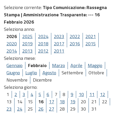
Selezione corrente:
Tipo Comunicazione
: Rassegna
Stampa |
Amministrazione Trasparente
: --- 16
Febbraio 2026
Seleziona anno:
2026
2025
2024
2023
2022
2021
2020
2019
2018
2017
2016
2015
2014
2013
2012
2011
Seleziona mese:
Gennaio
Febbraio
Marzo
Aprile
Maggio
Giugno
Luglio
Agosto
Settembre
Ottobre
Novembre
Dicembre
Seleziona giorno:
1
2
3
4
5
6
7
8
9
10
11
12
13
14
15
16
17
18
19
20
21
22
23
24
25
26
27
28
29
30
31