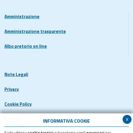
Amministrazione
Amministrazione trasparente
Albo pretorio on line
Note Legali
Privacy
Cookie Policy
x
Credits
INFORMATIVA COOKIE
Il sito utilizza
cookie tecnici
o tecnologie simili
necessari
per