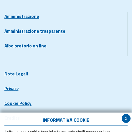
Amministrazione
Amministrazione trasparente
Albo pretorio on line
Note Legali
Privacy
Cookie Policy
x
Credits
INFORMATIVA COOKIE
Il sito utilizza
cookie tecnici
o tecnologie simili
necessari
per