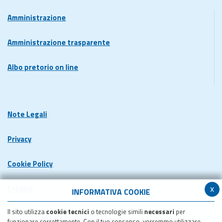
Amministrazione
Amministrazione trasparente
Albo pretorio on line
Note Legali
Privacy
Cookie Policy
x
Credits
INFORMATIVA COOKIE
Il sito utilizza
cookie tecnici
o tecnologie simili
necessari
per
Dichiarazione di accessibilita'
funzionare correttamente. Con il tuo consenso, vorremmo utilizzare