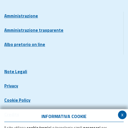
Amministrazione
Amministrazione trasparente
Albo pretorio on line
Note Legali
Privacy
Cookie Policy
x
Credits
INFORMATIVA COOKIE
Il sito utilizza
cookie tecnici
o tecnologie simili
necessari
per