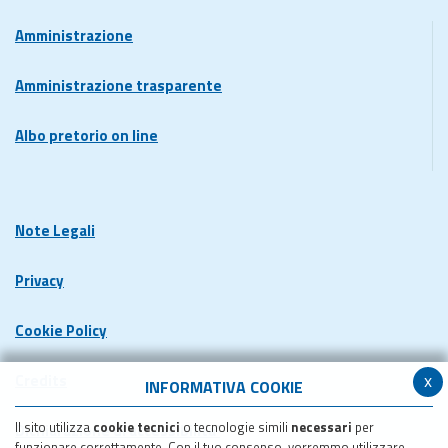
Amministrazione
Amministrazione trasparente
Albo pretorio on line
Note Legali
Privacy
Cookie Policy
x
Credits
INFORMATIVA COOKIE
Il sito utilizza
cookie tecnici
o tecnologie simili
necessari
per
Dichiarazione di accessibilita'
funzionare correttamente. Con il tuo consenso, vorremmo utilizzare