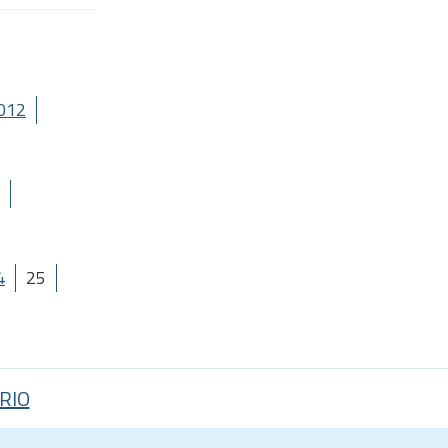
012
4
25
RIO