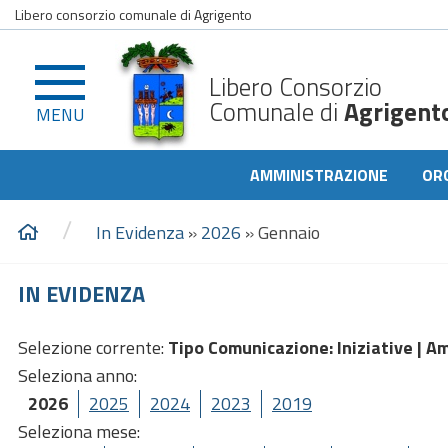
Libero consorzio comunale di Agrigento
Libero Consorzio
Comunale di
Agrigent
MENU
AMMINISTRAZIONE
OR
/
In Evidenza
»
2026
»
Gennaio
IN EVIDENZA
Selezione corrente:
Tipo Comunicazione
: Iniziative |
Am
Seleziona anno:
2026
2025
2024
2023
2019
Seleziona mese: