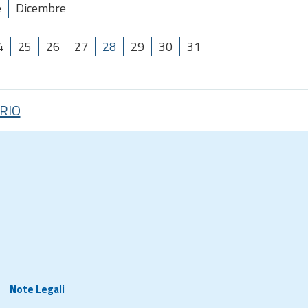
e
Dicembre
4
25
26
27
28
29
30
31
RIO
Note Legali