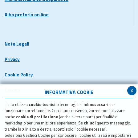
Albo pretorio on line
Note Legali
Privacy
Cookie Policy
x
Credits
INFORMATIVA COOKIE
Il sito utilizza
cookie tecnici
o tecnologie simili
necessari
per
Dichiarazione di accessibilita'
funzionare correttamente. Con il tuo consenso, vorremmo utilizzare
anche
cookie di profilazione
(anche di terze parti) per finalità di
Meccanismo di feedback
marketing o per una migliore esperienza. Se
chiudi
questo messaggio,
tramite la
X
in alto a destra, accetti solo i cookie necessari.
Seleziona Gestisci Cookie per conoscere i cookie utilizzati e impostare i
Pubblicazione obiettivi di accessibilita'