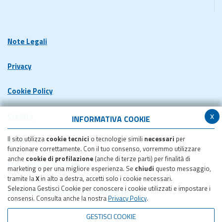
Note Legali
Privacy
Cookie Policy
x
Credits
INFORMATIVA COOKIE
Il sito utilizza
cookie tecnici
o tecnologie simili
necessari
per
Dichiarazione di accessibilita'
funzionare correttamente. Con il tuo consenso, vorremmo utilizzare
anche
cookie di profilazione
(anche di terze parti) per finalità di
Meccanismo di feedback
marketing o per una migliore esperienza. Se
chiudi
questo messaggio,
tramite la
X
in alto a destra, accetti solo i cookie necessari.
Seleziona Gestisci Cookie per conoscere i cookie utilizzati e impostare i
Pubblicazione obiettivi di accessibilita'
consensi. Consulta anche la nostra
Privacy Policy
.
GESTISCI COOKIE