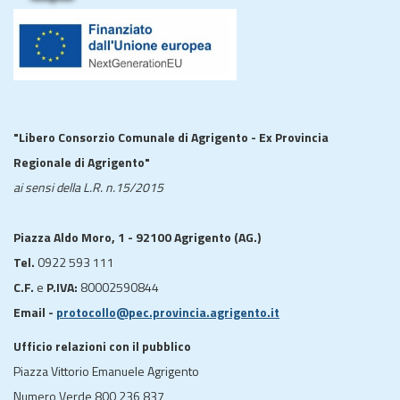
"Libero Consorzio Comunale di Agrigento - Ex Provincia
Regionale di Agrigento"
ai sensi della L.R. n.15/2015
Piazza Aldo Moro, 1 - 92100 Agrigento (AG.)
Tel.
0922 593 111
C.F.
e
P.IVA:
80002590844
Email -
protocollo@pec.provincia.agrigento.it
Ufficio relazioni con il pubblico
Piazza Vittorio Emanuele Agrigento
Numero Verde 800 236 837