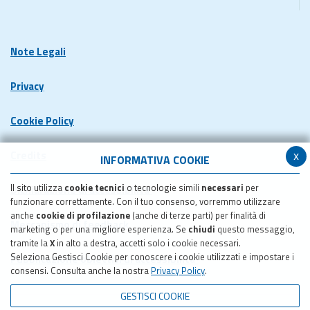
Note Legali
Privacy
Cookie Policy
x
Credits
INFORMATIVA COOKIE
Il sito utilizza
cookie tecnici
o tecnologie simili
necessari
per
Dichiarazione di accessibilita'
funzionare correttamente. Con il tuo consenso, vorremmo utilizzare
anche
cookie di profilazione
(anche di terze parti) per finalità di
Meccanismo di feedback
marketing o per una migliore esperienza. Se
chiudi
questo messaggio,
tramite la
X
in alto a destra, accetti solo i cookie necessari.
Seleziona Gestisci Cookie per conoscere i cookie utilizzati e impostare i
Pubblicazione obiettivi di accessibilita'
consensi. Consulta anche la nostra
Privacy Policy
.
GESTISCI COOKIE