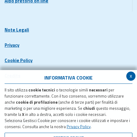
Albo pretorio on line
Note Legali
Privacy
Cookie Policy
x
Credits
INFORMATIVA COOKIE
Il sito utilizza
cookie tecnici
o tecnologie simili
necessari
per
Dichiarazione di accessibilita'
funzionare correttamente. Con il tuo consenso, vorremmo utilizzare
anche
cookie di profilazione
(anche di terze parti) per finalità di
Meccanismo di feedback
marketing o per una migliore esperienza. Se
chiudi
questo messaggio,
tramite la
X
in alto a destra, accetti solo i cookie necessari.
Seleziona Gestisci Cookie per conoscere i cookie utilizzati e impostare i
Pubblicazione obiettivi di accessibilita'
consensi. Consulta anche la nostra
Privacy Policy
.