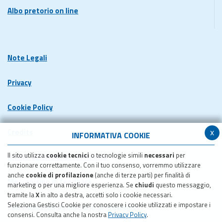
Albo pretorio on line
Note Legali
Privacy
Cookie Policy
x
Credits
INFORMATIVA COOKIE
Il sito utilizza
cookie tecnici
o tecnologie simili
necessari
per
Dichiarazione di accessibilita'
funzionare correttamente. Con il tuo consenso, vorremmo utilizzare
anche
cookie di profilazione
(anche di terze parti) per finalità di
Meccanismo di feedback
marketing o per una migliore esperienza. Se
chiudi
questo messaggio,
tramite la
X
in alto a destra, accetti solo i cookie necessari.
Seleziona Gestisci Cookie per conoscere i cookie utilizzati e impostare i
Pubblicazione obiettivi di accessibilita'
consensi. Consulta anche la nostra
Privacy Policy
.