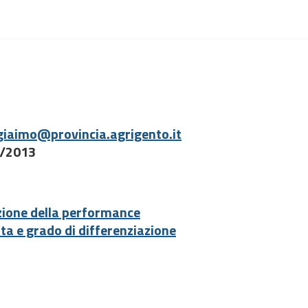
giaimo@provincia.agrigento.it
33/2013
tazione della performance
ta e grado di differenziazione