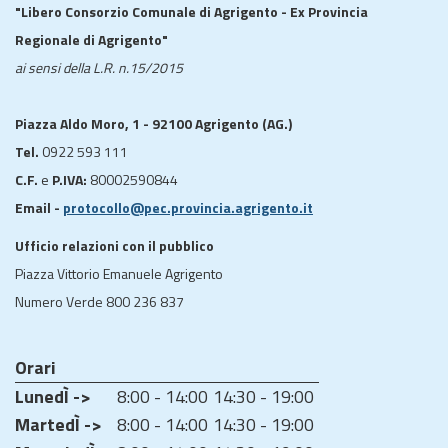
"Libero Consorzio Comunale di Agrigento - Ex Provincia
Regionale di Agrigento"
ai sensi della L.R. n.15/2015
Piazza Aldo Moro, 1 - 92100 Agrigento (AG.)
Tel.
0922 593 111
C.F.
e
P.IVA:
80002590844
Email -
protocollo@pec.provincia.agrigento.it
Ufficio relazioni con il pubblico
Piazza Vittorio Emanuele Agrigento
Numero Verde 800 236 837
Orari
LunedÌ ->
8:00 - 14:00
14:30 - 19:00
MartedÌ ->
8:00 - 14:00
14:30 - 19:00