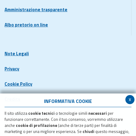
Amministrazione trasparente
Albo pretorio on line
Note Legali
Privacy
Cookie Policy
x
Credits
INFORMATIVA COOKIE
Il sito utilizza
cookie tecnici
o tecnologie simili
necessari
per
Dichiarazione di accessibilita'
funzionare correttamente. Con il tuo consenso, vorremmo utilizzare
anche
cookie di profilazione
(anche di terze parti) per finalità di
Meccanismo di feedback
marketing o per una migliore esperienza. Se
chiudi
questo messaggio,